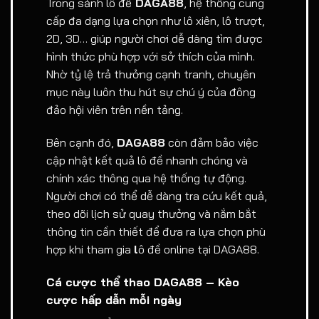
Trong sảnh lô đề
DAGA88
, hệ thống cung
cấp đa dạng lựa chọn như lô xiên, lô trượt,
2D, 3D… giúp người chơi dễ dàng tìm được
hình thức phù hợp với sở thích của mình.
Nhờ tỷ lệ trả thưởng cạnh tranh, chuyên
mục này luôn thu hút sự chú ý của đông
đảo hội viên trên nền tảng.
Bên cạnh đó,
DAGA88
còn đảm bảo việc
cập nhật kết quả lô đề nhanh chóng và
chính xác thông qua hệ thống tự động.
Người chơi có thể dễ dàng tra cứu kết quả,
theo dõi lịch sử quay thưởng và nắm bắt
thông tin cần thiết để đưa ra lựa chọn phù
hợp khi tham gia
l
ô đề online tại DAGA88.
Cá cược thể thao DAGA88 – Kèo
cược hấp dẫn mỗi ngày