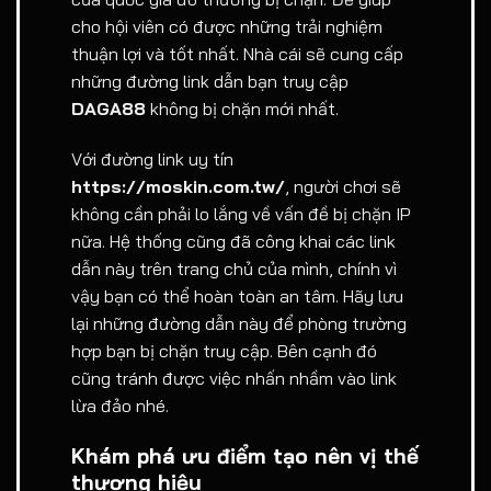
cho hội viên có được những trải nghiệm
thuận lợi và tốt nhất. Nhà cái sẽ cung cấp
những đường link dẫn bạn truy cập
DAGA88
không bị chặn mới nhất.
Với đường link uy tín
https://moskin.com.tw/
, người chơi sẽ
không cần phải lo lắng về vấn đề bị chặn IP
nữa. Hệ thống cũng đã công khai các link
dẫn này trên trang chủ của mình, chính vì
vậy bạn có thể hoàn toàn an tâm. Hãy lưu
lại những đường dẫn này để phòng trường
hợp bạn bị chặn truy cập. Bên cạnh đó
cũng tránh được việc nhấn nhầm vào link
lừa đảo nhé.
Khám phá ưu điểm tạo nên vị thế
thương hiệu