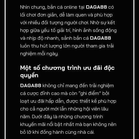
Nhìn chung, bắn cá online tại
DAGA88
có
lối chơi đơn giản, dễ làm quen và phù hợp
với nhiều đối tượng người chơi. Nhờ sự kết
hợp giữa yếu tố giải trí, hình ảnh sống động
và nhịp độ nhanh, sảnh bắn cá
DAGA88
luôn thu hút lượng lớn người tham gia trải
nghiệm mỗi ngày.
Một số chương trình ưu đãi độc
quyền
DAGA88
không chỉ mang đến trải nghiệm
cá cược đỉnh cao mà còn “ghi điểm” bởi
loạt ưu đãi hấp dẫn, được thiết kế phù hợp
cho cả người mới lẫn những hội viên lâu
năm. Dưới đây là những chương trình
khuyến mãi nổi bật nhất mà bạn không nên
bỏ lỡ khi đồng hành cùng nhà cái.