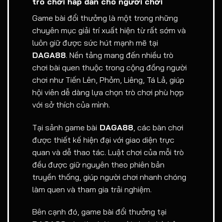
trò chơi hấp dẫn cho người chơi
Game bài đổi thưởng là một trong những
chuyên mục giải trí xuất hiện từ rất sớm và
luôn giữ được sức hút mạnh mẽ tại
DAGA88
. Nền tảng mang đến nhiều trò
chơi bài quen thuộc trong cộng đồng người
chơi như Tiến Lên, Phỏm, Liêng, Tá Lả, giúp
hội viên dễ dàng lựa chọn trò chơi phù hợp
với sở thích của mình.
Tại sảnh game bài
DAGA88
, các bàn chơi
được thiết kế hiện đại với giao diện trực
quan và dễ thao tác. Luật chơi của mỗi trò
đều được giữ nguyên theo phiên bản
truyền thống, giúp người chơi nhanh chóng
làm quen và tham gia trải nghiệm.
Bên cạnh đó, game bài đổi thưởng tại