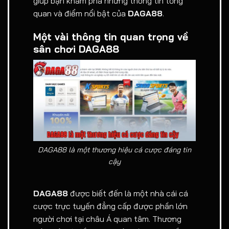
giúp bạn khám phá những thông tin tổng
quan và điểm nổi bật của
DAGA88
.
Một vài thông tin quan trọng về
sân chơi DAGA88
DAGA88 là một thương hiệu cá cược đáng tin
cậy
DAGA88
được biết đến là một nhà cái cá
cược trực tuyến đẳng cấp được phần lớn
người chơi tại châu Á quan tâm. Thương