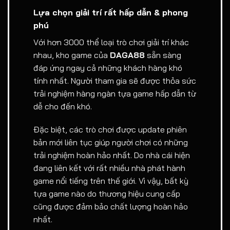
Lựa chọn giải trí rất hấp dẫn & phong
phú
Với hơn 3000 thể loại trò chơi giải trí khác
nhau, kho game của
DAGA88
sẵn sàng
đáp ứng ngay cả những khách hàng khó
tính nhất. Người tham gia sẽ được thỏa sức
trải nghiệm hàng ngàn tựa game hấp dẫn từ
dễ cho đến khó.
Đặc biệt, các trò chơi được update phiên
bản mới liên tục giúp người chơi có những
trải nghiệm hoàn hảo nhất. Do nhà cái hiện
đang liên kết với rất nhiều nhà phát hành
game nổi tiếng trên thế giới. Vì vậy, bất kỳ
tựa game nào do thương hiệu cung cấp
cũng được đảm bảo chất lượng hoàn hảo
nhất.