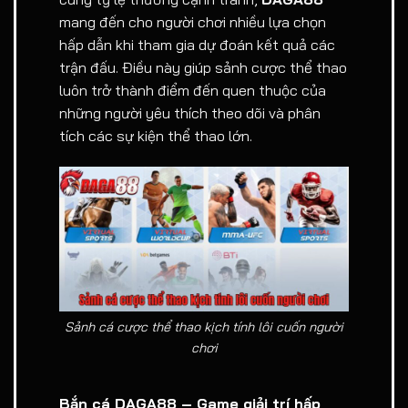
mang đến cho người chơi nhiều lựa chọn
hấp dẫn khi tham gia dự đoán kết quả các
trận đấu. Điều này giúp sảnh cược thể thao
luôn trở thành điểm đến quen thuộc của
những người yêu thích theo dõi và phân
tích các sự kiện thể thao lớn.
Sảnh cá cược thể thao kịch tính lôi cuốn người
chơi
Bắn cá DAGA88 – Game giải trí hấp