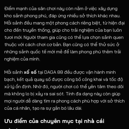
Điểm mạnh của sân chơi này còn nằm ở việc xây dựng
kho sảnh phong phú, đáp ứng nhiều sở thích khác nhau.
Mỗi sảnh đều mang một phong cách riêng biệt, từ hiện đại
cho đến truyền thống, giúp cho trải nghiệm của bạn luôn
tươi mới. Người tham gia cũng có thể lựa chọn sảnh quen
thuộc với cách chơi cơ bản. Bạn cũng có thể thử sức ở
những sảnh quốc tế mới mẻ để làm phong phú thêm trải
nghiệm của mình.
Mỗi sảnh
xổ số
tại DAGA 88 đều được vận hành minh
bạch, kết quả quay số được công bố công khai và tốc độ
xử lý ổn định. Nhờ đó, người chơi có thể yên tâm theo dõi
mà không lo bị xảy ra sai sót. Tính đa dạng này còn giúp
mọi người dễ dàng tìm ra phong cách phù hợp với sở thích
của cá nhân, tạo ra sự gắn bó lâu dài.
Ưu điểm của chuyên mục tại nhà cái