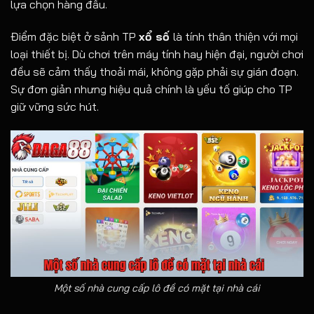
lựa chọn hàng đầu.
Điểm đặc biệt ở sảnh TP
xổ số
là tính thân thiện với mọi
loại thiết bị. Dù chơi trên máy tính hay hiện đại, người chơi
đều sẽ cảm thấy thoải mái, không gặp phải sự gián đoạn.
Sự đơn giản nhưng hiệu quả chính là yếu tố giúp cho TP
giữ vững sức hút.
Một số nhà cung cấp lô đề có mặt tại nhà cái