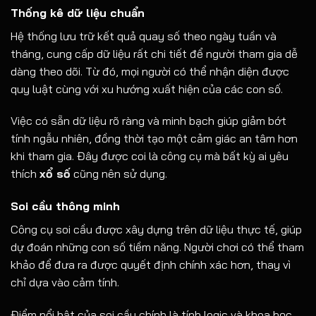
Thống kê dữ liệu chuẩn
Hệ thống lưu trữ kết quả quay số theo ngày tuần và
tháng, cung cấp dữ liệu rất chi tiết để người tham gia dễ
dàng theo dõi. Từ đó, mọi người có thể nhận diện được
quy luật cùng với xu hướng xuất hiện của các con số.
Việc có sẵn dữ liệu rõ ràng và minh bạch giúp giảm bớt
tính ngẫu nhiên, đồng thời tạo một cảm giác an tâm hơn
khi tham gia. Đây được coi là công cụ mà bất kỳ ai yêu
thích
xổ số
cũng nên sử dụng.
Soi cầu thông minh
Công cụ soi cầu được xây dựng trên dữ liệu thực tế, giúp
dự đoán những con số tiềm năng. Người chơi có thể tham
khảo để đưa ra được quyết định chính xác hơn, thay vì
chỉ dựa vào cảm tính.
Điểm nổi bật của soi cầu chính là tính logic và khoa học,