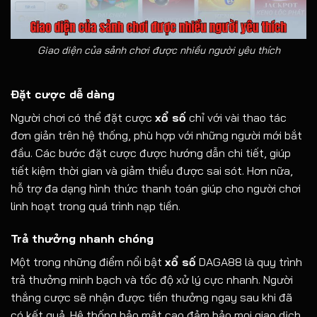
Giao diện của sảnh chơi được nhiều người yêu thích
Đặt cược dễ dàng
Người chơi có thể đặt cược
xổ số
chỉ với vài thao tác
đơn giản trên hệ thống, phù hợp với những người mới bắt
đầu. Các bước đặt cược được hướng dẫn chi tiết, giúp
tiết kiệm thời gian và giảm thiểu được sai sót. Hơn nữa,
hỗ trợ đa dạng hình thức thanh toán giúp cho người chơi
linh hoạt trong quá trình nạp tiền.
Trả thưởng nhanh chóng
Một trong những điểm nổi bật
xổ số
DAGA88 là quy trình
trả thưởng minh bạch và tốc độ xử lý cực nhanh. Người
thắng cược sẽ nhận được tiền thưởng ngay sau khi đã
có kết quả. Hệ thống bảo mật cao đảm bảo mọi giao dịch