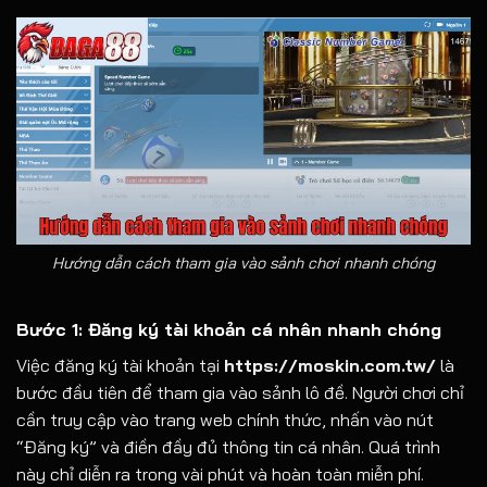
Hướng dẫn cách tham gia vào sảnh chơi nhanh chóng
Bước 1: Đăng ký tài khoản cá nhân nhanh chóng
Việc đăng ký tài khoản tại
https://moskin.com.tw/
là
bước đầu tiên để tham gia vào sảnh lô đề. Người chơi chỉ
cần truy cập vào trang web chính thức, nhấn vào nút
“Đăng ký” và điền đầy đủ thông tin cá nhân. Quá trình
này chỉ diễn ra trong vài phút và hoàn toàn miễn phí.