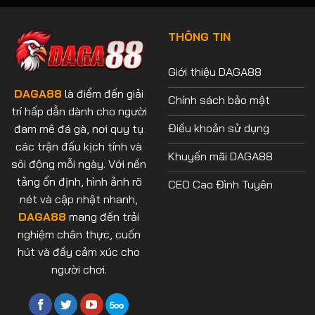
THÔNG TIN
Giới thiệu DAGA88
DAGA88
là điểm đến giải
Chính sách bảo mật
trí hấp dẫn dành cho người
Điều khoản sử dụng
đam mê đá gà, nơi quy tụ
các trận đấu kịch tính và
Khuyến mãi DAGA88
sôi động mỗi ngày. Với nền
tảng ổn định, hình ảnh rõ
CEO Cao Đình Tuyên
nét và cập nhật nhanh,
DAGA88
mang đến trải
nghiệm chân thực, cuốn
hút và đầy cảm xúc cho
người chơi.